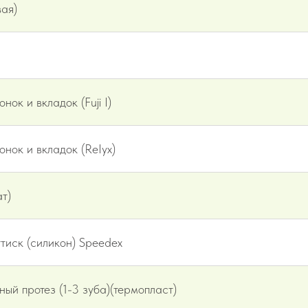
вая)
ок и вкладок (Fuji I)
нок и вкладок (ReIyx)
т)
тиск (силикон) Speedex
ый протез (1-3 зуба)(термопласт)