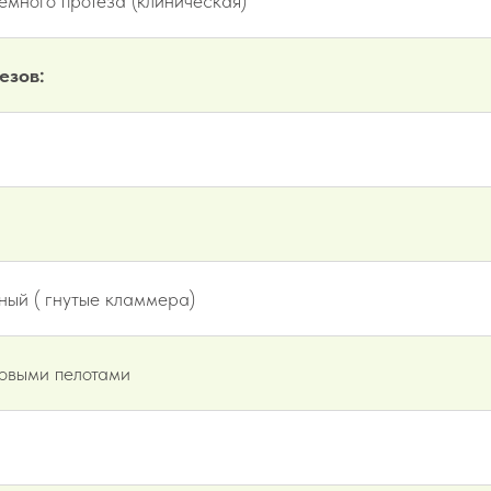
много протеза (клиническая)
езов:
ный ( гнутые кламмера)
новыми пелотами